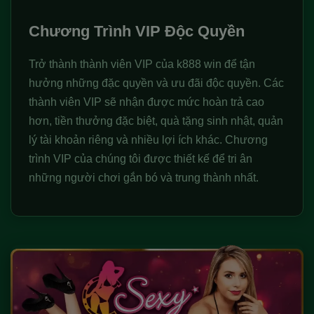
Chương Trình VIP Độc Quyền
Trở thành thành viên VIP của k888 win để tận
hưởng những đặc quyền và ưu đãi độc quyền. Các
thành viên VIP sẽ nhận được mức hoàn trả cao
hơn, tiền thưởng đặc biệt, quà tặng sinh nhật, quản
lý tài khoản riêng và nhiều lợi ích khác. Chương
trình VIP của chúng tôi được thiết kế để tri ân
những người chơi gắn bó và trung thành nhất.