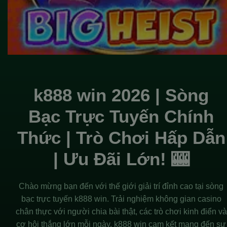
k888 win 2026 | Sòng
Bạc Trực Tuyến Chính
Thức | Trò Chơi Hấp Dẫn
| Ưu Đãi Lớn! 🎰
Chào mừng bạn đến với thế giới giải trí đỉnh cao tại sòng
bạc trực tuyến k888 win. Trải nghiệm không gian casino
chân thực với người chia bài thật, các trò chơi kinh điển và
cơ hội thắng lớn mỗi ngày. k888 win cam kết mang đến sự