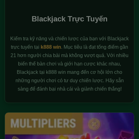
Blackjack Trực Tuyến
Kiểm tra kỹ năng và chiến lược của bạn với Blackjack
trực tuyến tại
k888 win
. Mục tiêu là đạt tổng điểm gần
21 hơn người chia bài mà không vượt quá. Với nhiều
biến thể bàn chơi và giới hạn cược khác nhau,
Blackjack tại k888 win mang đến cơ hội lớn cho
những người chơi có tư duy chiến lược. Hãy sẵn
sàng để đánh bại nhà cái và giành chiến thắng!