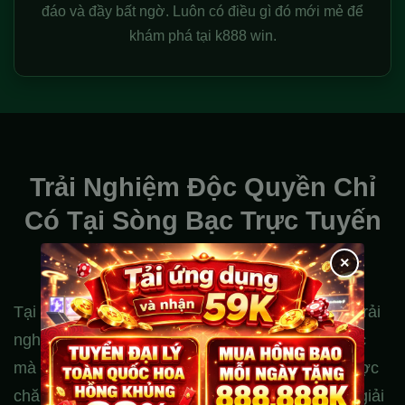
đáo và đầy bất ngờ. Luôn có điều gì đó mới mẻ để
khám phá tại k888 win.
Trải Nghiệm Độc Quyền Chỉ
Có Tại Sòng Bạc Trực Tuyến
k888 win
×
Tại
k888 win
, chúng tôi cam kết mang đến một trải
nghiệm sòng bạc trực tuyến không chỉ chân thực
mà còn độc đáo và vượt trội. Mỗi chi tiết đều được
chăm chút để đảm bảo bạn có những phút giây giải