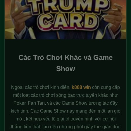
Các Trò Chơi Khác và Game
Show
Ngoài các trò chơi kinh điển,
k888 win
còn cung cấp
một loạt các trò chơi sòng bạc trực tuyến khác như
Poker, Fan Tan, và các Game Show tương tác đầy
kịch tính. Các Game Show này mang đến một làn gió
mới, kết hợp yếu tố giải trí truyền hình với cơ hội
thắng tiền thật, tạo nên những phút giây thư giãn độc