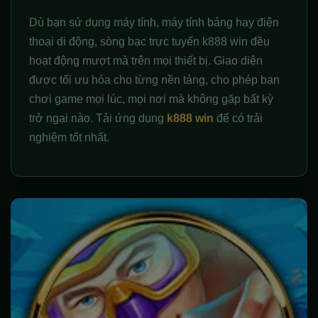
Dù bạn sử dụng máy tính, máy tính bảng hay điện
thoại di động, sòng bạc trực tuyến k888 win đều
hoạt động mượt mà trên mọi thiết bị. Giao diện
được tối ưu hóa cho từng nền tảng, cho phép bạn
chơi game mọi lúc, mọi nơi mà không gặp bất kỳ
trở ngại nào. Tải ứng dụng
k888 win
để có trải
nghiệm tốt nhất.