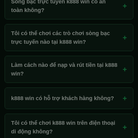
Sòng bạc trực tuyến k888 win có an
+
toàn không?
Tôi có thể chơi các trò chơi sòng bạc
+
trực tuyến nào tại k888 win?
Làm cách nào để nạp và rút tiền tại k888
+
win?
+
k888 win có hỗ trợ khách hàng không?
Tôi có thể chơi k888 win trên điện thoại
+
di động không?