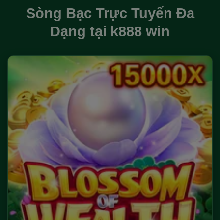
Sòng Bạc Trực Tuyến Đa
Dạng tại k888 win