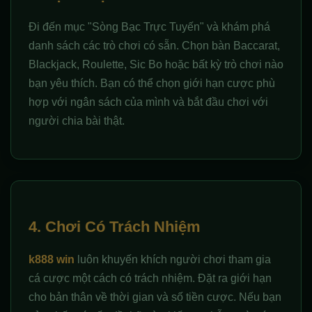
Đi đến mục "Sòng Bạc Trực Tuyến" và khám phá
danh sách các trò chơi có sẵn. Chọn bàn Baccarat,
Blackjack, Roulette, Sic Bo hoặc bất kỳ trò chơi nào
bạn yêu thích. Bạn có thể chọn giới hạn cược phù
hợp với ngân sách của mình và bắt đầu chơi với
người chia bài thật.
4. Chơi Có Trách Nhiệm
k888 win
luôn khuyến khích người chơi tham gia
cá cược một cách có trách nhiệm. Đặt ra giới hạn
cho bản thân về thời gian và số tiền cược. Nếu bạn