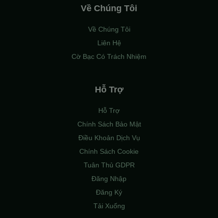
Về Chúng Tôi
Về Chúng Tôi
Liên Hệ
Cờ Bạc Có Trách Nhiệm
Hỗ Trợ
Hỗ Trợ
Chính Sách Bảo Mật
Điều Khoản Dịch Vụ
Chính Sách Cookie
Tuân Thủ GDPR
Đăng Nhập
Đăng Ký
Tải Xuống