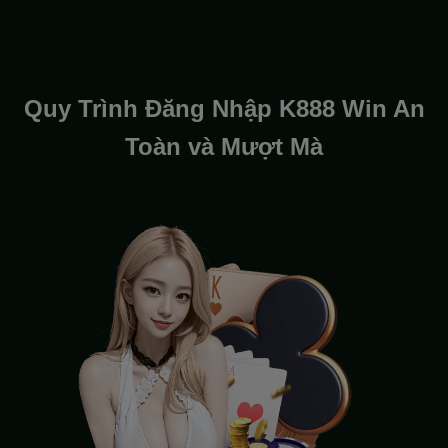
Quy Trình Đăng Nhập K888 Win An
Toàn và Mượt Mà