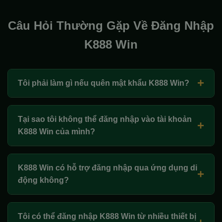
Câu Hỏi Thường Gặp Về Đăng Nhập
K888 Win
+
Tôi phải làm gì nếu quên mật khẩu K888 Win?
Tại sao tôi không thể đăng nhập vào tài khoản
+
K888 Win của mình?
K888 Win có hỗ trợ đăng nhập qua ứng dụng di
+
động không?
Tôi có thể đăng nhập K888 Win từ nhiều thiết bị