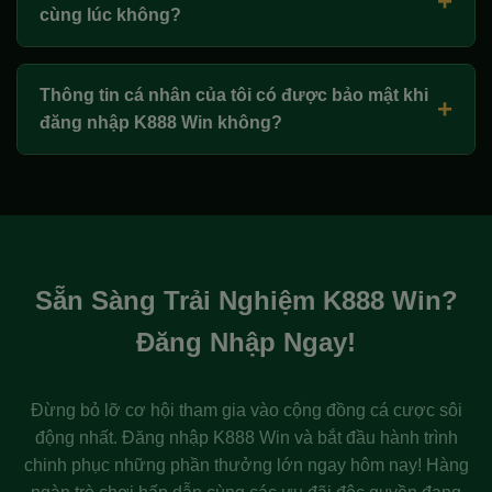
+
cùng lúc không?
Thông tin cá nhân của tôi có được bảo mật khi
+
đăng nhập K888 Win không?
Sẵn Sàng Trải Nghiệm K888 Win?
Đăng Nhập Ngay!
Đừng bỏ lỡ cơ hội tham gia vào cộng đồng cá cược sôi
động nhất. Đăng nhập K888 Win và bắt đầu hành trình
chinh phục những phần thưởng lớn ngay hôm nay! Hàng