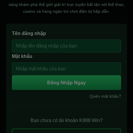
sàng khám phá thế giới giải trí trực tuyến bất tận với thể thao,
casino và hàng ngàn trò chơi điện tử hấp dẫn.
Tên đăng nhập
Mật khẩu
Đăng Nhập Ngay
Quên mật khẩu?
Bạn chưa có tài khoản K888 Win?