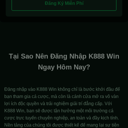
Đăng Ký Miễn Phí
Tại Sao Nên Đăng Nhập K888 Win
Ngay Hôm Nay?
Đăng nhập vào K888 Win không chỉ là bước khởi đầu để
bạn tham gia cá cược, mà còn là cánh cửa mở ra vô vàn
lợi ích độc quyền và trải nghiệm giải trí đẳng cấp. Với
K888 Win, bạn sẽ được tận hưởng một môi trường cá
cược trực tuyến chuyên nghiệp, an toàn và đầy kịch tính.
Nền tảng của chúng tôi được thiết kế để mang lại sự tiện