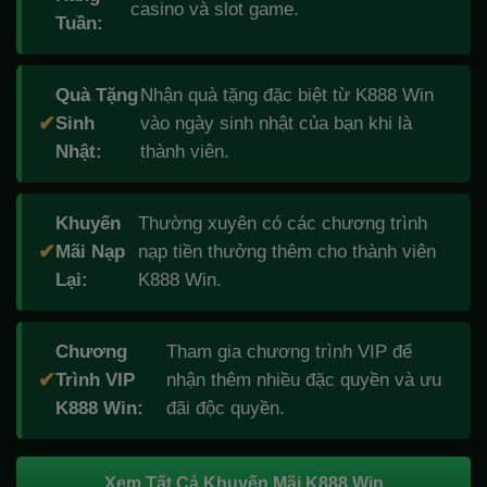
casino và slot game.
Tuần:
Quà Tặng
Nhận quà tặng đặc biệt từ K888 Win
Sinh
vào ngày sinh nhật của bạn khi là
Nhật:
thành viên.
Khuyến
Thường xuyên có các chương trình
Mãi Nạp
nạp tiền thưởng thêm cho thành viên
Lại:
K888 Win.
Chương
Tham gia chương trình VIP để
Trình VIP
nhận thêm nhiều đặc quyền và ưu
K888 Win:
đãi độc quyền.
Xem Tất Cả Khuyến Mãi K888 Win