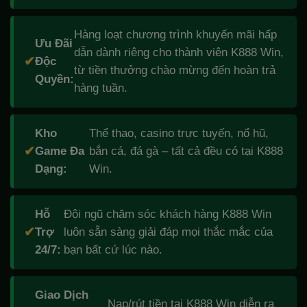
Hàng loạt chương trình khuyến mãi hấp
Ưu Đãi
dẫn dành riêng cho thành viên K888 Win,
Độc
từ tiền thưởng chào mừng đến hoàn trả
Quyền:
hàng tuần.
Kho
Thể thao, casino trực tuyến, nổ hũ,
Game Đa
bắn cá, đá gà – tất cả đều có tại K888
Dạng:
Win.
Hỗ
Đội ngũ chăm sóc khách hàng K888 Win
Trợ
luôn sẵn sàng giải đáp mọi thắc mắc của
24/7:
bạn bất cứ lúc nào.
Giao Dịch
Nạp/rút tiền tại K888 Win diễn ra