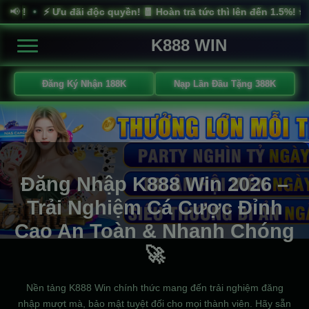
📢
⚡️ Ưu đãi độc quyền! 🧧 Hoàn trả tức thì lên đến 1.5%! ⭐ Chơi càn
K888 WIN
Đăng Ký Nhận 188K
Nạp Lần Đầu Tặng 388K
Đăng Nhập K888 Win 2026 –
Trải Nghiệm Cá Cược Đỉnh
Cao An Toàn & Nhanh Chóng
🚀
Nền tảng K888 Win chính thức mang đến trải nghiệm đăng
nhập mượt mà, bảo mật tuyệt đối cho mọi thành viên. Hãy sẵn