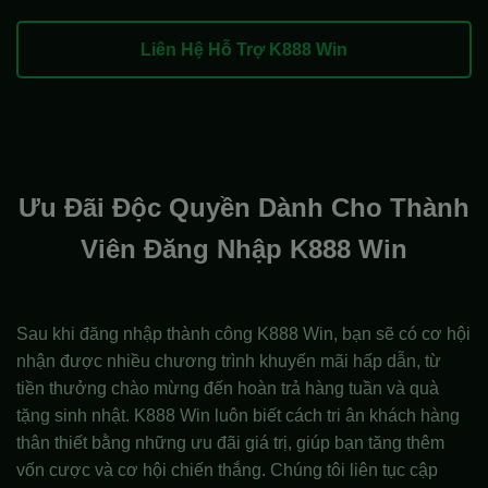
Liên Hệ Hỗ Trợ K888 Win
Ưu Đãi Độc Quyền Dành Cho Thành
Viên Đăng Nhập K888 Win
Sau khi đăng nhập thành công K888 Win, bạn sẽ có cơ hội
nhận được nhiều chương trình khuyến mãi hấp dẫn, từ
tiền thưởng chào mừng đến hoàn trả hàng tuần và quà
tặng sinh nhật. K888 Win luôn biết cách tri ân khách hàng
thân thiết bằng những ưu đãi giá trị, giúp bạn tăng thêm
vốn cược và cơ hội chiến thắng. Chúng tôi liên tục cập