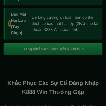
Bảo Mật
Để tăng cường an toàn, bạn có thể
Hai Lớp
thiết lập bảo mật hai lớp (2FA) cho tài
(Tùy
khoản K888 Win của mình.
Chọn):
Đăng Nhập An Toàn Với K888 Win
Khắc Phục Các Sự Cố Đăng Nhập
K888 Win Thường Gặp