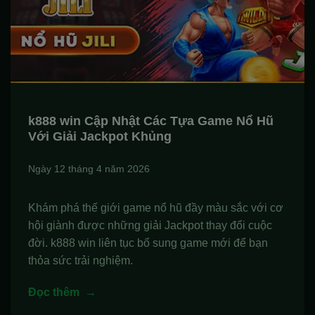
k888 win Cập Nhật Các Tựa Game Nổ Hũ
Với Giải Jackpot Khủng
Ngày 12 tháng 4 năm 2026
Khám phá thế giới game nổ hũ đầy màu sắc với cơ
hội giành được những giải Jackpot thay đổi cuộc
đời. k888 win liên tục bổ sung game mới để bạn
thỏa sức trải nghiệm.
Đọc thêm
→