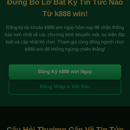
Đừng Bỏ Lỡ Bất Kỳ Tin Tức Nào
Từ k888 win!
Đăng ký tài khoản k888 win ngay hôm nay để nhận thông
báo mới nhất về các chương trình khuyến mãi, sự kiện đặc
biệt và cập nhật trò chơi. Tham gia cộng đồng người chơi
k888 win để không ngừng chiến thắng!
Đăng Ký k888 win Ngay
Đăng Nhập & Bắt Đầu
Câu Hỏi Thường Gặp Về Tin Tức