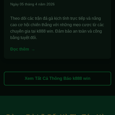
Ngày 05 tháng 4 năm 2026
Theo dõi các trận đá gà kịch tính trực tiếp và nâng
cao cơ hội chiến thắng với những mẹo cược từ các
chuyên gia tại k888 win. Đảm bảo an toàn và công
bằng tuyệt đối.
Đọc thêm
→
Xem Tất Cả Thông Báo k888 win