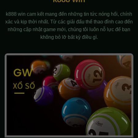
k888 win cam kết mang đến những tin tức nóng hổi, chính
xác và kịp thời nhất. Từ các giải đấu thể thao đỉnh cao đến
những cập nhật game mới, chúng tôi luôn nỗ lực để bạn
không bỏ lỡ bất kỳ điều gì.