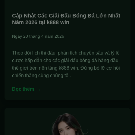
Cập Nhật Các Giải Đấu Bóng Đá Lớn Nhất
Năm 2026 tại k888 win
Ngày 20 tháng 4 năm 2026
Theo dõi lịch thi đấu, phân tích chuyên sâu và tỷ lệ
cược hấp dẫn cho các giải đấu bóng đá hàng đầu
thế giới trên nền tảng k888 win. Đừng bỏ lỡ cơ hội
chiến thắng cùng chúng tôi.
Đọc thêm
→