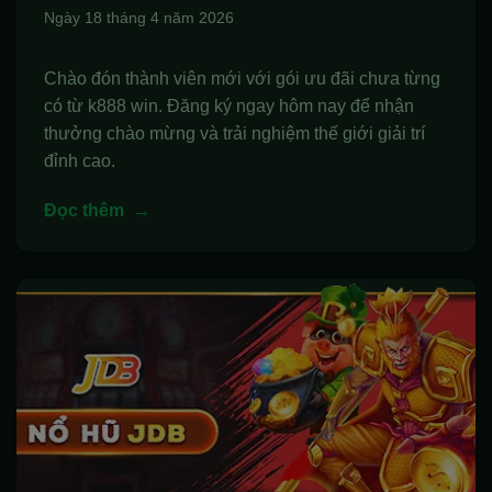
Ngày 18 tháng 4 năm 2026
Chào đón thành viên mới với gói ưu đãi chưa từng
có từ k888 win. Đăng ký ngay hôm nay để nhận
thưởng chào mừng và trải nghiệm thế giới giải trí
đỉnh cao.
Đọc thêm
→