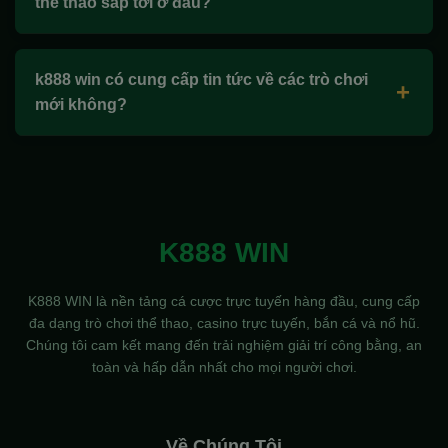
thể thao sắp tới ở đâu?
k888 win có cung cấp tin tức về các trò chơi
+
mới không?
K888 WIN
K888 WIN là nền tảng cá cược trực tuyến hàng đầu, cung cấp
đa dạng trò chơi thể thao, casino trực tuyến, bắn cá và nổ hũ.
Chúng tôi cam kết mang đến trải nghiệm giải trí công bằng, an
toàn và hấp dẫn nhất cho mọi người chơi.
Về Chúng Tôi