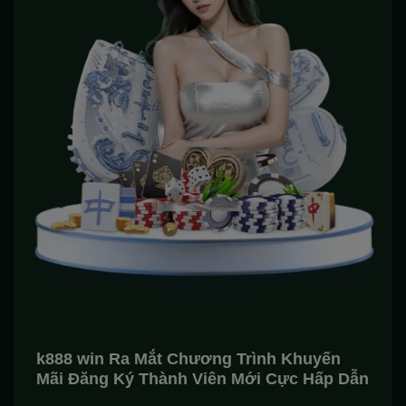
k888 win Ra Mắt Chương Trình Khuyến
Mãi Đăng Ký Thành Viên Mới Cực Hấp Dẫn