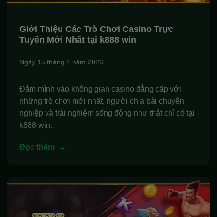
Giới Thiệu Các Trò Chơi Casino Trực
Tuyến Mới Nhất tại k888 win
Ngày 15 tháng 4 năm 2026
Đắm mình vào không gian casino đẳng cấp với
những trò chơi mới nhất, người chia bài chuyên
nghiệp và trải nghiệm sống động như thật chỉ có tại
k888 win.
Đọc thêm
→