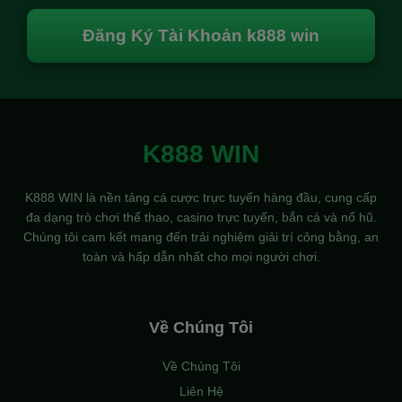
Đăng Ký Tài Khoản k888 win
K888 WIN
K888 WIN là nền tảng cá cược trực tuyến hàng đầu, cung cấp
đa dạng trò chơi thể thao, casino trực tuyến, bắn cá và nổ hũ.
Chúng tôi cam kết mang đến trải nghiệm giải trí công bằng, an
toàn và hấp dẫn nhất cho mọi người chơi.
Về Chúng Tôi
Về Chúng Tôi
Liên Hệ