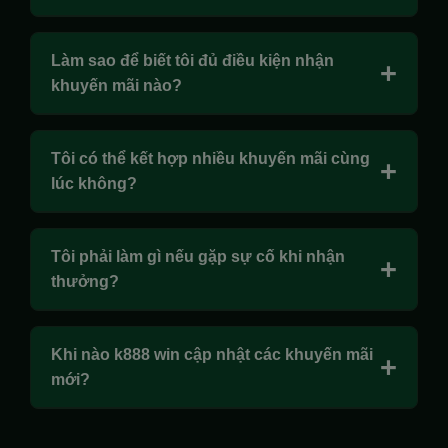
Làm sao để biết tôi đủ điều kiện nhận
+
khuyến mãi nào?
Tôi có thể kết hợp nhiều khuyến mãi cùng
+
lúc không?
Tôi phải làm gì nếu gặp sự cố khi nhận
+
thưởng?
Khi nào k888 win cập nhật các khuyến mãi
+
mới?