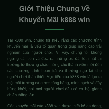
Giới Thiệu Chung Về
Khuyến Mãi k888 win
Tại k888 win, chúng tôi hiểu rằng các chương trình
khuyến mãi là yếu tố quan trọng giúp nâng cao trải
nghiệm của người chơi. Vì vậy, chúng tôi không
ngừng cải tiến và đưa ra những ưu đãi tốt nhất thị
trường, từ thưởng chào mừng cho thành viên mới đến
các chương trình hoàn trả và thưởng nạp lại cho
người chơi thân thiết. Mục tiêu của k888 win là tạo ra
một môi trường cá cược công bằng, minh bạch và đầy
hứng khởi, nơi mọi người chơi đều có cơ hội giành
chiến thắng lớn.
Các khuyến mãi của k888 win được thiết kế đa dạng,