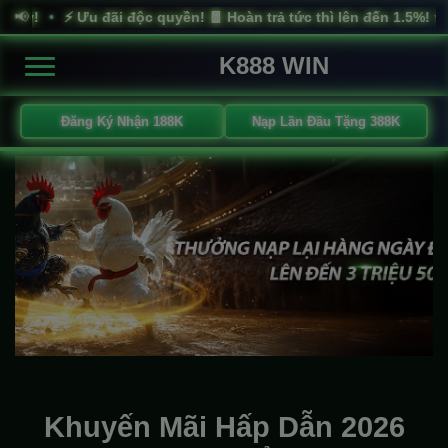
📢
️ Ưu đãi độc quyền! 🧧 Hoàn trả tức thì lên đến 1.5%! ⭐ Chơi càng
K888 WIN
Đăng Ký Nhận 188K
Nạp Lần Đầu Tặng 388K
Khuyến Mãi Hấp Dẫn 2026