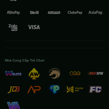
Nhà Cung Cấp Trò Chơi