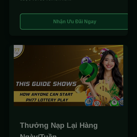
Nhận Ưu Đãi Ngay
Thưởng Nạp Lại Hàng
Ngày/Tuần