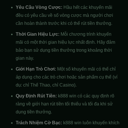
Yêu Cầu Vòng Cược:
Hầu hết các khuyến mãi
đều có yêu cầu về số vòng cược mà người chơi
cần hoàn thành trước khi có thể rút tiền thưởng.
Thời Gian Hiệu Lực:
Mỗi chương trình khuyến
mãi có một thời gian hiệu lực nhất định. Hãy đảm
bảo bạn sử dụng tiền thưởng trong khoảng thời
gian này.
Giới Hạn Trò Chơi:
Một số khuyến mãi có thể chỉ
áp dụng cho các trò chơi hoặc sản phẩm cụ thể (ví
dụ: chỉ Thể Thao, chỉ Casino).
Quy Định Rút Tiền:
k888 win có các quy định rõ
ràng về giới hạn rút tiền tối thiểu và tối đa khi sử
dụng tiền thưởng.
Trách Nhiệm Cờ Bạc:
k888 win luôn khuyến khích